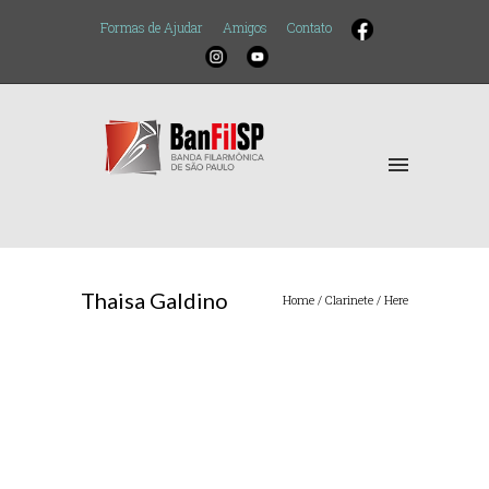
Formas de Ajudar
Amigos
Contato
Thaisa Galdino
Home
/
Clarinete
/ Here